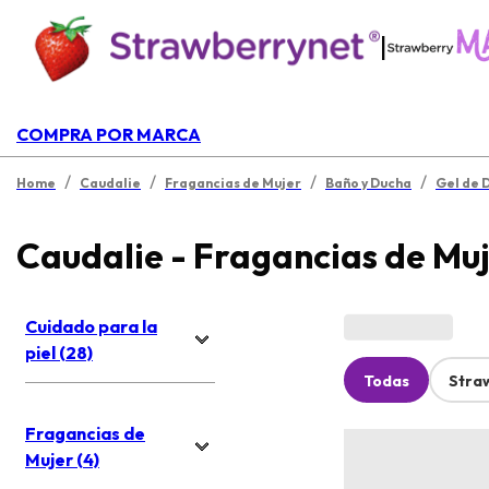
|
COMPRA POR MARCA
/
/
/
/
Home
Caudalie
Fragancias de Mujer
Baño y Ducha
Gel de 
Caudalie - Fragancias de Mu
Cuidado para la
piel (28)
Todas
Stra
Fragancias de
Mujer (4)