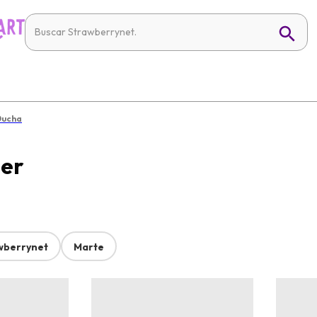
Ducha
jer
wberrynet
Marte