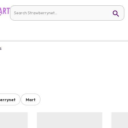
s
errynet
Mart