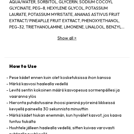
AQUA/WATER, SORBITOL, GLYCERIN, SODIUM COCOYL
GLYCINATE, PEG-8, HEXYLENE GLYCOL, POTASSIUM
LAURATE, POTASSIUM MYRISTATE, ANANAS ASTIVUS FRUIT
EXTRACT/ PINEAPLLE FRUIT EXTRACT, PHENOXYETHANOL,
PEG-32, TRIETHANOLAMINE, LIMONENE, LINALOOL, BENZYL
SALICYLATE, PROPANEDIOL, PAPAIN, DISODIUM EDTA,
Show all
>
METHYLPARABEN, PARFUM/FRAGRANCE, (F.I.L. B45773/1)
How to Use
Pese kädet ennen kuin olet kosketuksissa ihon kanssa
Märkä kasvosi haalealla vedellä
Levitä sentin kokoinen määrä kasvopesua sormenpäillesi ja
vaaranna ylös
Hieronta puhdistusaine ihoosi pieninä pyöreinä liikkeissä
kevyellä paineella 30 sekunnista minuuttiin
Märkä kädet hiukan enemmän, kun hyväilet kasvot, jos kaava
tuntuu tiukalta
Huuhtele jälleen haalealla vedellä, sitten kuivaa varovasti