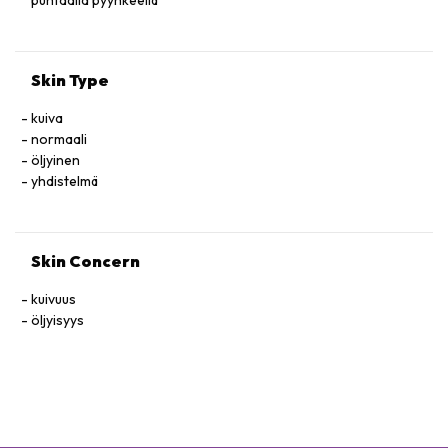
puhtaalla pyyhkeellä
Skin Type
kuiva
normaali
öljyinen
yhdistelmä
Skin Concern
kuivuus
öljyisyys