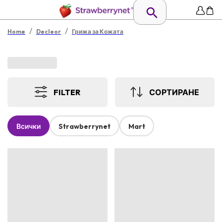
/
/
Home
Decleor
Грижа за Кожата
FILTER
СОРТИРАНЕ
Всички
Strawberrynet
Mart