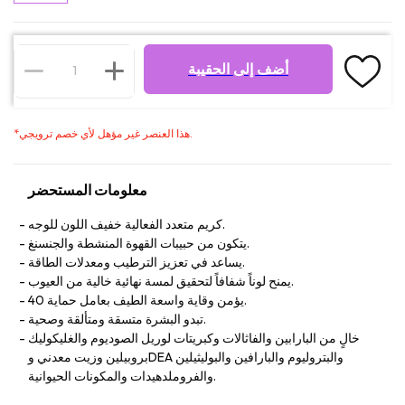
أضف إلى الحقيبة
هذا العنصر غير مؤهل لأي خصم ترويجي.
*
معلومات المستحضر
كريم متعدد الفعالية خفيف اللون للوجه.
يتكون من حبيبات القهوة المنشطة والجنسنغ.
يساعد في تعزيز الترطيب ومعدلات الطاقة.
يمنح لوناً شفافاً لتحقيق لمسة نهائية خالية من العيوب.
يؤمن وقاية واسعة الطيف بعامل حماية 40.
تبدو البشرة متسقة ومتألقة وصحية.
خالٍ من البارابين والفاثالات وكبريتات لوريل الصوديوم والغليكوليك
بروبيلين وزيت معدني وDEA والبتروليوم والبارافين والبوليثيلين
والفروملدهيدات والمكونات الحيوانية.