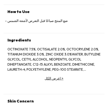
How to Use
ضع المنتج صباحًا قبل التعرض لأشعة الشمس
Ingredients
OCTINOXATE 7.5%, OCTISALATE 2.0%, OCTOCRYLENE 2.0%,
TITANIUM DIOXIDE 3.0%, ZINC OXIDE 3.0%WATER, BUTYLENE
GLYCOL, CETYL ALCOHOL, NEOPENTYL GLYCOL
DIHEPTANOATE, C12-15 ALKYL BENZOATE, DIMETHICONE,
LAURETH-4, POLYETHYLENE, PEG-100 STEARATE,
HYDROGENATED LECITHIN, CITRUS LIMON (LEMON) PEEL
>
اعرض الكل
OIL*, CITRUS GRANDIS (GRAPEFRUIT) PEEL OIL*, MENTHA
VIRIDIS (SPEARMINT) LEAF OIL*, CITRUS AURANTIUM DULCIS
(ORANGE) PEEL OIL*, LIMONENE, LINALOOL, CITRAL,
GARCINIA MANGOSTANA PEEL EXTRACT, PANAX GINSENG
(GINSENG) ROOT EXTRACT, CITRUS AURANTIUM AMARA
Skin Concern
(BITTER ORANGE) FLOWER WAX, CASTANEA SATIVA