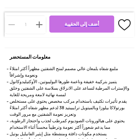
أضف إلى الحقيبة
معلومات المستحضر
ملمع شفاه بلمعان عالي مصمم لمنح الشفتين مظهراً أكثر امتلاءً
ونعومة وإشراقاً
يتميز بتركيبة خفيفة وناعمة طورها البوليبوتين، الأوكتيليدوكانول
والإسترات المرطبة لتساعد على الانزلاق بسلاسة على الشفتين وخلق
لمسة نهائية لامعة ومريحة للغاية
يقدم تأثيرات تكثيف باستخدام مركب مخصص يحتوي على مستخلص
بورتولاكا بيلوزا وبالميتويل ترايبيبتيد 38 لدعم مظهر شفاه أكثر امتلاءً
وتعزيز نعومة الشفتين مع مرور الوقت
يحتوي على هيالورونات الصوديوم كمرطب لجذب واحتجاز الرطوبة،
مما يدعم شعوراً أكثر نعومة وترطيباً محسناً أثناء الاستخدام
يستخدم مكونات دافئة ومنشطة مثل إيثير الفانيليل بوتيل