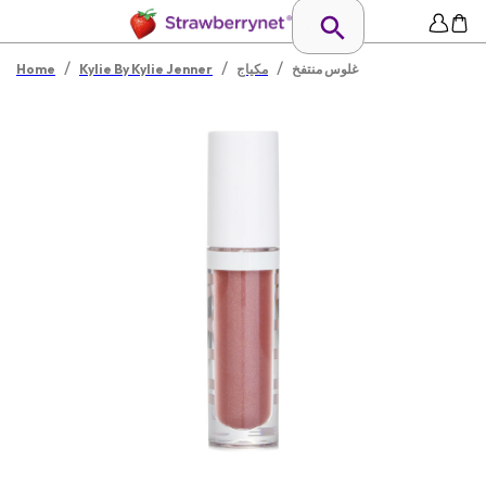
/
/
/
غلوس منتفخ
مكياج
Kylie By Kylie Jenner
Home