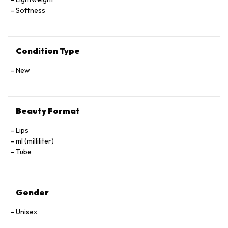
Softness
Condition Type
New
Beauty Format
Lips
ml (milliliter)
Tube
Gender
Unisex