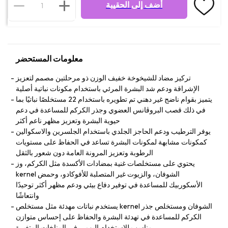
أضف إلى الحقيبة
معلومات المستحضر
تركيز مضاد للشيخوخة خفيف الوزن ذو مرحلتين مصمم لتعزيز
الإشراقة ودعم شد البشرة المرئي باستخدام مكونات نباتية أصلية
يتميز بقوام ناضج غير دهني تم تطويره باستخدام 22 مستخلصًا نباتيًا بما
في ذلك قصب البروڤانس العضوي وجذر الكركم للمساعدة في دعم
حيوية البشرة وتعزيز مظهر ناعم أكثر
يوفر الترطيب ودعم الحاجز الجلدي باستخدام الجلسرين والاسكوالين
كمكونات مشابهة لمكونات البشرة تساعد في الحفاظ على مستويات
الرطوبة وتعزيز المرونة العامة دون شعور بالثقل
يحتوي على مستخلصات غنية بمضادات الأكسدة مثل الكركم، وز
kernel الشوفان، والزيوت غير المتصلبة للأفوكادو، وحمض
الأسكوربيك للمساعدة في توفير دفاع بيئي ودعم مظهر أكثر توحيدًا
وانتعاشًا
يستخدم نباتات مهدئة مثل مستخلص kernel الشوفان ومستخلص جذر
الكركم للمساعدة في تهدئة البشرة والحفاظ على إحساس متوازن
مناسب للاستخدام اليومي في المناخات المتغيرة