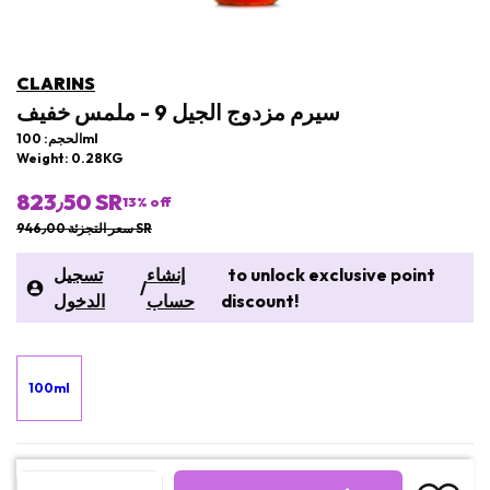
CLARINS
سيرم مزدوج الجيل 9 - ملمس خفيف
الحجم: 100ml
Weight: 0.28KG
823٫50 SR
13
% off
سعر التجزئة 946٫00 SR
to unlock exclusive point
إنشاء
تسجيل
/
discount!
حساب
الدخول
100ml