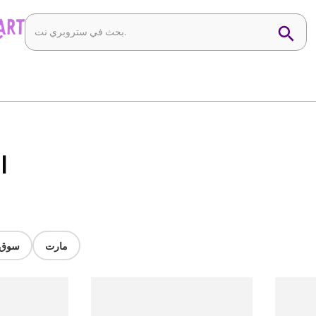
ty
مارت
سوق ا