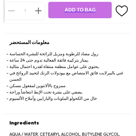
ADD TO BAG
معلومات المستحضر
رول مضاد للرطوبة ومزيل للرائحة للبشرة الحساسة.
يمتاز بتركيبة فائقة الفعالية تدوم حتى 24 ساعة.
يحتوي على عوامل منظفة منتقاة لقدرة احتمال مثالية.
غني بالبيرلايت فائق الامتصاص مع بيودولات الزنك لتحييد الروائح في
الجسن
ممزوج بالألانتوين لمفعول مسكن.
يضفي على بشرة تحت الإبط انتعاشاً وراحة.
خال من الكحولو الملونات والبارابين وأملاح الألمنيوم
Ingredients
AQUA / WATER, CETEARYL ALCOHOL, BUTYLENE GLYCOL,