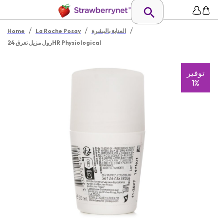
/
/
/
العناية بالبشرة
La Roche Posay
Home
رول مزيل تعرق 24HR Physiological
توفير
1%