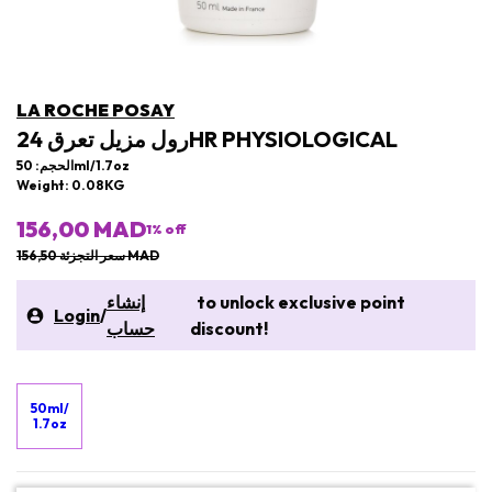
LA ROCHE POSAY
رول مزيل تعرق 24HR PHYSIOLOGICAL
الحجم: 50ml/1.7oz
Weight: 0.08KG
156,00 MAD
1
% off
سعر التجزئة 156,50 MAD
to unlock exclusive point
إنشاء
Login
/
discount!
حساب
50ml/
1.7oz