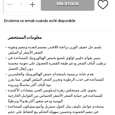
SIN STOCK
Envíeme un email cuando esté disponible
معلومات المستحضر
بلسم جل خفيف الوزن برائحة اللافندر مصمم لتغذية وتنعيم وتقوية
الشعر الأشقر أو المبيّض
يتميز بقوام حليبي لؤلؤي مُشبع بحمض الهيالورونيك للمساعدة في
ترطيب ألياف الشعر ودعم طبقة القشرة للحصول على نعومة محسنة
دون إثقال الخصل
يقدم عناية ترميمية باستخدام حمض الهيالورونيك والجلسرين
للمساعدة في جذب الرطوبة وتعزيز الشعر المبيّض الهش، مما يعزز
بنية ألياف أكثر تماسكًا ومرونة
يحتوي على مستخلص زهرة إيديلويس الغني بمضادات الأكسدة
للمساعدة في حماية الشعر الأشقر الحساس من العوامل الخارجية
اليومية ودعم شعور أكثر هدوءًا وترطيبًا
يستخدم عوامل تكييف مثل كحول سيتريل وأموديميثيكون للمساعدة
في تنعيم الخشونة وتحسين سهولة التحكم مع الحفاظ على حجم