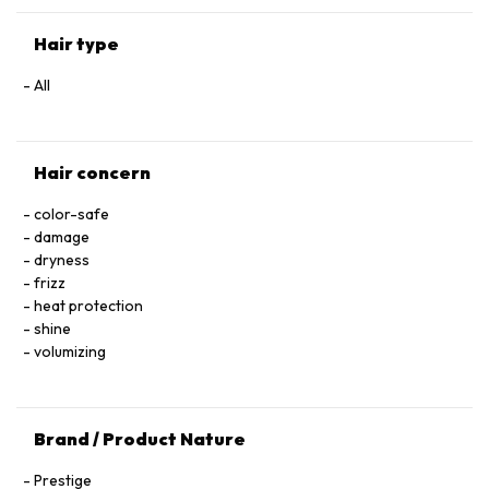
FLOWER/LEAF EXTRACT • MALVA SYLVESTRIS FLOWER
EXTRACT / MALLOW FLOWER EXTRACT • SODIUM BENZOATE
Hair type
• POTASSIUM SORBATE • PARFUM / FRAGRANCE.
All
Hair concern
color-safe
damage
dryness
frizz
heat protection
shine
volumizing
Brand / Product Nature
Prestige