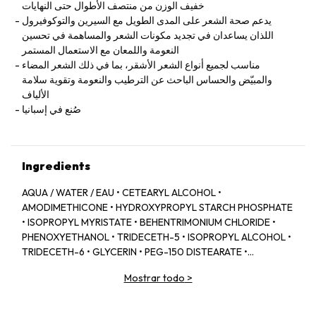
خفيف الوزن من منتصف الأطوال حتى النهايات
يدعم صحة الشعر على المدى الطويل مع السيرين والتوكوفيرول
اللذان يساعدان في تجديد مكونات الشعر والمساهمة في تحسين
النعومة واللمعان مع الاستعمال المستمر
مناسب لجميع أنواع الشعر الأشقر، بما في ذلك الشعر المضاء
والمبيّض والحساس الباحث عن الترطيب والنعومة وتقوية سلامة
الألياف
صُنع في إسبانيا
Ingredients
AQUA / WATER / EAU • CETEARYL ALCOHOL •
AMODIMETHICONE • HYDROXYPROPYL STARCH PHOSPHATE
• ISOPROPYL MYRISTATE • BEHENTRIMONIUM CHLORIDE •
PHENOXYETHANOL • TRIDECETH-5 • ISOPROPYL ALCOHOL •
TRIDECETH-6 • GLYCERIN • PEG-150 DISTEARATE •
CAPRYLYL GLYCOL • TRIDECETH-10 • LIMONENE •
Mostrar todo
>
CETRIMONIUM CHLORIDE • CITRIC ACID • SODIUM
HYALURONATE • SERINE • TOCOPHEROL • ACETIC ACID • CI
60730 / EXT. VIOLET 2 • LEONTOPODIUM ALPINUM