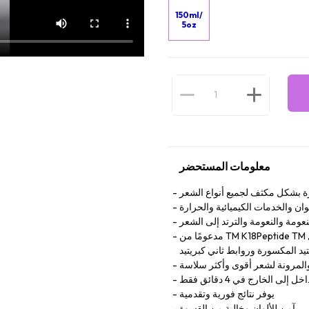
150ml/
5oz
معلومات المستحضر
ازة بشكل مكثف لجميع أنواع الشعر
وان والخدمات الكيميائية والحرارة
نعومة والنعومة والترتد إلى الشعر
مدعومًا من TM K18Peptide TM الحاصل على براءة اختراع للعمل على طبقة الشعر الأعمق ، وإعادة توصيل
يد المكسورة وروابط ثاني كبريتيد
والمرونة لشعر أقوى وأكثر سلاسة
الخارج في 4 دقائق فقط
يوفر نتائج فورية وتقدمية
ي ، آمن للألوان وخالية من القسوة