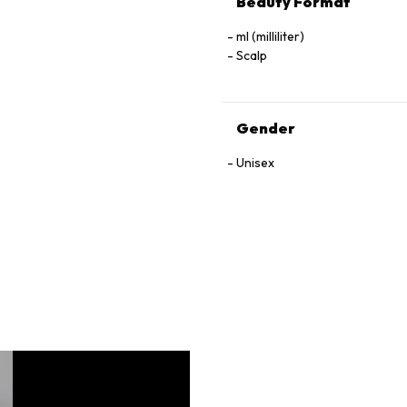
Beauty Format
ml (milliliter)
Scalp
Gender
Unisex