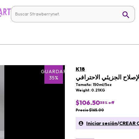
K18
GUARDAR
لإصلاح الجزيئي الاحترافي
35%
Tamaño: 150ml/5oz
Weight: 0.21KG
$106.50
35
% off
Precio $165.00
Iniciar sesión
/
CREAR 