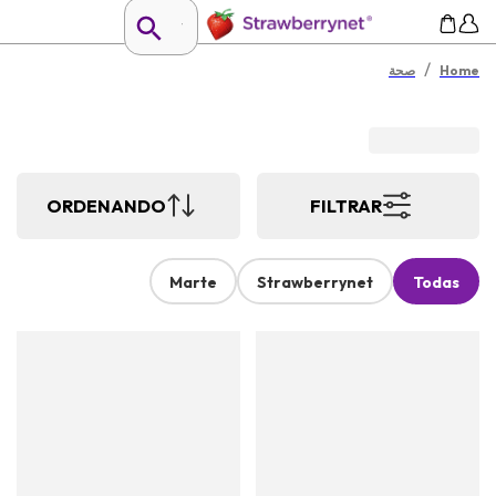
/
Home
صحة
ORDENANDO
FILTRAR
Marte
Strawberrynet
Todas