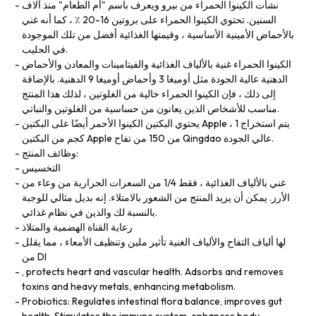
نشأت الكينوا الحمراء من بيرو ويعرف باسم "أم الطعام" منذ آلاف
السنين. تحتوي الكينوا الحمراء على بروتين 16-20 ٪ ، كما أنه غني
بالأحماض الأمينية الأساسية ، وقيمتها الغذائية أفضل من تلك الموجودة
في الحليب.
الكينوا الحمراء غنية بالألياف الغذائية والفيتامينات والمعادن والأحماض
الدهنية عالية الجودة مثل أوميغا 3 وأحماض أوميغا 9 الدهنية. بالإضافة
إلى ذلك ، فإن الكينوا الحمراء خالية من الغلوتين ، لذلك هذا المنتج
مناسب للأشخاص الذين يعانون من حساسية من الغلوتين والنباتي.
يحتوي البكتين الكينوا الأحمر أيضًا على البكتين Apple ، يتم استخراج 1
كجم من البكتين Apple من 150 من تفاح Qingdao عالي الجودة.
وظائف المنتج:
التخسيس
غني بالألياف الغذائية ، فقط 1/4 من السعرات الحرارية من وعاء من
الأرز. يمكن أن يزيد المنتج من الشعور بالامتلاء. إنه بديل مثالي للوجبة
بالنسبة لك والذين في نظام غذائي.
رعاية القناة الهضمية والمتلاذ
لها ألياف التفاح والألياف الغنية تأثير ملين وتنظيف الأمعاء ، مما يقلل
من DI
, protects heart and vascular health. Adsorbs and removes
toxins and heavy metals, enhancing metabolism.
Probiotics: Regulates intestinal flora balance, improves gut
health. Stimulates the immune system, enhances body