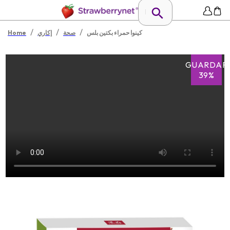
/
/
/
كينوا حمراء بكتين بلس
صحة
إكاري
Home
GUARDAR
39%