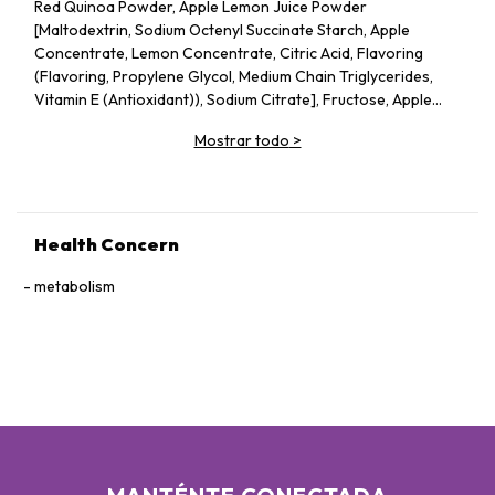
Red Quinoa Powder, Apple Lemon Juice Powder
[Maltodextrin, Sodium Octenyl Succinate Starch, Apple
Concentrate, Lemon Concentrate, Citric Acid, Flavoring
(Flavoring, Propylene Glycol, Medium Chain Triglycerides,
Vitamin E (Antioxidant)), Sodium Citrate], Fructose, Apple
Pectin, Dried Apple Pieces, Guar Gum, Silicon Dioxide, Vitamin
Mostrar todo
>
C, Probiotics (Lactobacillus acidophilus, Lactococcus lactis,
Bifidobacterium bifidum), Konjac Powder.
Health Concern
metabolism