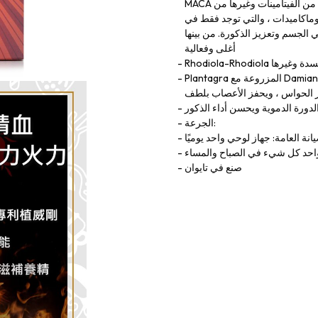
MACA على 20 نوعًا من الأحماض الأمينية ، و 7 أنواع من المعادن و 8 أنواع من الفيتامينات وغيرها من
يدات ، والتي توجد فقط في MACA ، واحدة من
 الذكورة. من بينها ، Maca Black و Red Maca هما
أغلى وفعالية
لأكسدة وغيرها
Plantagra المزروعة مع Damiana Leaf - مكون ألماني حاصل على براءة اختراع ، والذي يمكن أن يعزز
ز الحواس ، ويحفز الأعصاب بلطف
لدورة الدموية ويحسن أداء الذكور
الجرعة:
انة العامة: جهاز لوحي واحد يوميًا
 واحد كل شيء في الصباح والمساء
صنع في تايوان