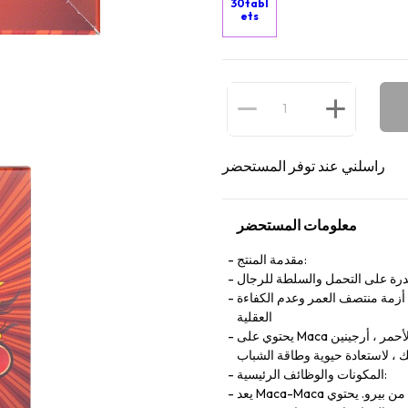
30tabl
ets
راسلني عند توفر المستحضر
معلومات المستحضر
مقدمة المنتج:
ة على التحمل والسلطة للرجال
 أزمة منتصف العمر وعدم الكفاءة
العقلية
يحتوي على Maca الأسود والأحمر ، أرجينين ، Plantagra Plantagra Turner Leaf وخميرة الزنك ، وما إلى
ك ، لاستعادة حيوية وطاقة الشباب
المكونات والوظائف الرئيسية:
يعد Maca-Maca الأسود والأحمر ، المعروف أيضًا باسم الجينسنغ البيروفي ، مصنعًا صليبيًا من بيرو. يحتوي