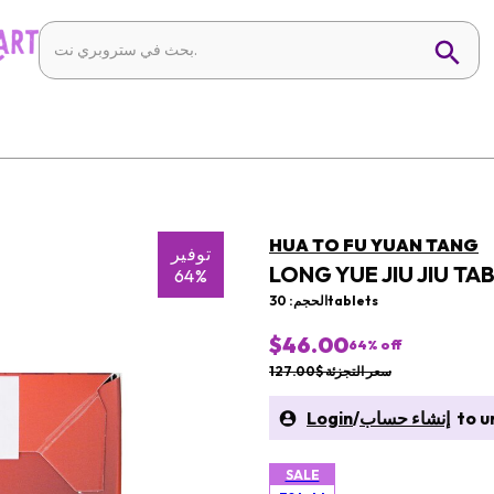
HUA TO FU YUAN TANG
توفير
LONG YUE JIU JIU TA
64%
الحجم: 30tablets
$46.00
64
% off
سعر التجزئة $127.00
to un
إنشاء حساب
/
Login
SALE