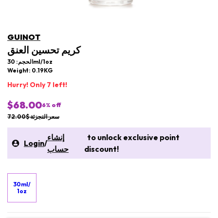
GUINOT
كريم تحسين العنق
الحجم: 30ml/1oz
Weight: 0.19KG
Hurry! Only 7 left!
$68.00
6
% off
سعر التجزئة $72.00
to unlock exclusive point
إنشاء
Login
/
discount!
حساب
30ml/
1oz