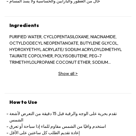
خال من العطور والبارابين والحساسية ولا يسد المسام
Ingredients
PURIFIED WATER, CYCLOPENTASILOXANE, NIACINAMIDE,
OCTYLDODECYL NEOPENTANOATE, BUTYLENE GLYCOL,
HYDROXYETHYL ACRYLATE/ SODIUM ACRYLOYLDIMETHYL
TAURATE COPOLYMER, POLYISOBUTENE, PEG-7
TRIMETHYLOLPROPANE COCONUT ETHER, SODIUM
HYALURONATE, TOCOPHERYL ACETATE, LACTIC ACID,
Show all
>
OLETH-3 PHOSPHATE, PHENOXYETHANOL, IODOPROPYNYL
BUTYLCARBAMATE, LSOPROPYL PALMITATE, OCTYL
STEARATE, IRON OXIDES, TRIETHOXYCAPRYLYLSILANE
How to Use
تقدم بحرية على الوجه والرقبة قبل 15 دقيقة من التعرض لأشعة
الشمس
استخدم واقيًا من الشمس مقاوم للماء إذا سباحة أو تعرق
إعادة تقديم الطلب كل ساعتين على الأقل