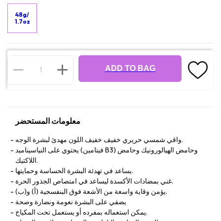
48g/
1.7oz
ADD TO BAG
معلومات المستحضر
واقي شمسي حريري خفيف خفيف اللون مهدئ لبشرة الوجه.
يحتوي على النياسيناميد (فيتامين B3) وحامض الهيالورونيك وحامض
اللاكتيك.
يساعد في تهدئة البشرة الحساسة وحمايتها.
غني بمضادات الأكسدة ليساعد في امتصاص الجذور الحرة.
يؤمن وقاية واسعة من الأشعة فوق البنفسجية (أ) و(ب).
يضفي على البشرة نعومة ونضارة وصحة
يمكن استعماله بمفرده أو يستعمل تحت المكياج.