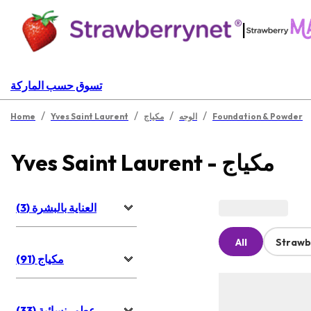
|
تسوق حسب الماركة
/
/
/
/
Foundation & Powder
الوجه
مكياج
Yves Saint Laurent
Home
Yves Saint Laurent - مكياج
العناية بالبشرة (3)
All
Strawb
مكياج (91)
عطور نسائية (33)