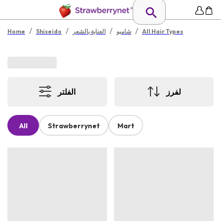
/
/
/
/
All Hair Types
شامبو
العناية بالشعر
Shiseido
Home
لفرز
الفلتر
All
Strawberrynet
Mart