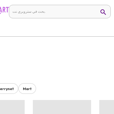
errynet
Mart