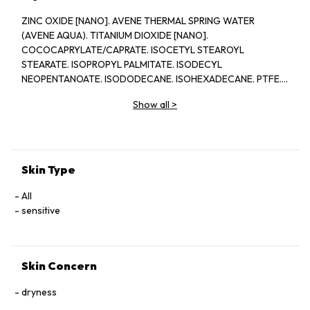
ZINC OXIDE [NANO]. AVENE THERMAL SPRING WATER
(AVENE AQUA). TITANIUM DIOXIDE [NANO].
COCOCAPRYLATE/CAPRATE. ISOCETYL STEAROYL
STEARATE. ISOPROPYL PALMITATE. ISODECYL
NEOPENTANOATE. ISODODECANE. ISOHEXADECANE. PTFE.
TRIETHYLEXANOIN. DICAPRYLYL ETHER. PEG-30
Show all
>
DIPOLYHYDROXYSTEARATE. IRON OXIDES (CI 77492)
(CI77491) (CI77499). MICA. ALUMINIA. STEARIC ACID.
CAPRYLYL GLYCOL. PEG-45/DODECYL GLYCOL
COPOLYMER. SILICA. BENZOIC ACID. CAPRYLIC/CAPRIC
TRIGLYCERIDE. DISODIUM EDTA. DISTEARDIMONIUM
Skin Type
HECTORITE. GLYCERYL BEHENATE. GYLCERYL DIBEHENATE.
HELIANTHUS ANNUUS (SUNFLOWER) SEED OIL (HELIANTHUS
All
ANNUUS SEED OIL). PENTAERYTHRITYL TETRA-DI-BUTYL.
sensitive
HYDROXYHYDROCIN-NAMATE. POLYAMIDE-3. SODIUM
CHLORIDE. TITANIUM DIOXIDE (CI77891). TOCOPHERYL
TOCOPHERYL GLUCOSIDE. TRIBEHENIN.
Skin Concern
TRIETHOXYCAPRYLYLSILANE. WATER (AQUA)
dryness