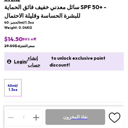
سائل معدني خفيف فائق الحماية SPF 50+ -
للبشرة الحساسة وقليلة الاحتمال
الحجم: 40ml/1.3oz
Weight: 0.04KG
$14.50
50
% off
سعر التجزئة $29.00
to unlock exclusive point
إنشاء
Login
/
discount!
حساب
40ml/
1.3oz
نفاذ المخزون