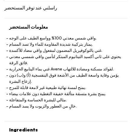
راسلني عند توفر المستحضر
معلومات المستحضر
واقي شمس معدني 100% وواسع الطيف على الوجه.
يمتاز بتركيبة شديدة المقاومة للماء ولا تسد المسام.
غني بالتوكوفيريل المضمون لمفعول واقي مضاد للأكسدة.
يحتوي على ثاني أكسيد التيتانيوم المبتكر لتأمين واقي شمسي معدني
فائق الرقة.
غني بماء الينابيع الحرارية Avene لفوائد مسكنة ومضادة للالتهاب.
يؤمن وقاية واسعة الطيف من الأشعة فوق البنفسجية (أ) و(ب) دون
إزعاج البشرة.
يمنح لمسة نهائية طبيعية غير لامعة قابلة للمزج.
يمنح بشرة متسقة متألقة خفيفة التغطية دون علامات بيضاء.
مثالي للبشرة الحساسة والمتفاعلة.
خالٍ من العطور والزيوت ولا يسد المسام.
Ingredients