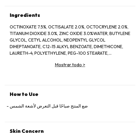
Ingredients
OCTINOXATE 7.5%, OCTISALATE 2.0%, OCTOCRYLENE 2.0%,
TITANIUM DIOXIDE 3.0%, ZINC OXIDE 3.0%WATER, BUTYLENE
GLYCOL, CETYL ALCOHOL, NEOPENTYL GLYCOL
DIHEPTANOATE, C12-15 ALKYL BENZOATE, DIMETHICONE,
LAURETH-4, POLYETHYLENE, PEG-100 STEARATE,
HYDROGENATED LECITHIN, CITRUS LIMON (LEMON) PEEL
Mostrar todo
>
OIL*, CITRUS GRANDIS (GRAPEFRUIT) PEEL OIL*, MENTHA
VIRIDIS (SPEARMINT) LEAF OIL*, CITRUS AURANTIUM DULCIS
(ORANGE) PEEL OIL*, LIMONENE, LINALOOL, CITRAL,
GARCINIA MANGOSTANA PEEL EXTRACT, PANAX GINSENG
(GINSENG) ROOT EXTRACT, CITRUS AURANTIUM AMARA
How to Use
(BITTER ORANGE) FLOWER WAX, CASTANEA SATIVA
(CHESTNUT) SEED EXTRACT, PSIDIUM GUAJAVA (GUAVA)
ضع المنتج صباحًا قبل التعرض لأشعة الشمس
FRUIT EXTRACT, CITRUS AURANTIUM AMARA (BITTER
ORANGE) FLOWER WATER, LAMINARIA SACCHARINA
EXTRACT, TRITICUM VULGARE (WHEAT) GERM EXTRACT,
Skin Concern
ADENOSINE PHOSPHATE, PANTETHINE, CREATINE, HORDEUM
VULGARE (BARLEY) EXTRACT/EXTRAIT D'ORGE, FOLIC ACID,