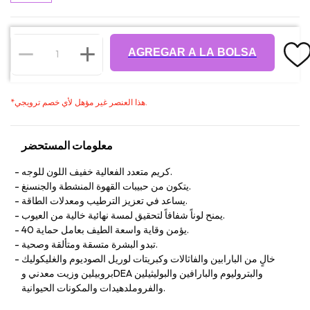
AGREGAR A LA BOLSA
هذا العنصر غير مؤهل لأي خصم ترويجي.
*
معلومات المستحضر
كريم متعدد الفعالية خفيف اللون للوجه.
يتكون من حبيبات القهوة المنشطة والجنسنغ.
يساعد في تعزيز الترطيب ومعدلات الطاقة.
يمنح لوناً شفافاً لتحقيق لمسة نهائية خالية من العيوب.
يؤمن وقاية واسعة الطيف بعامل حماية 40.
تبدو البشرة متسقة ومتألقة وصحية.
خالٍ من البارابين والفاثالات وكبريتات لوريل الصوديوم والغليكوليك
بروبيلين وزيت معدني وDEA والبتروليوم والبارافين والبوليثيلين
والفروملدهيدات والمكونات الحيوانية.