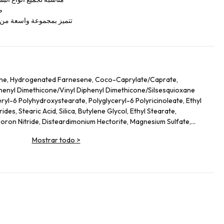
ص
تتميز بمجموعة واسعة من ا
ane, Hydrogenated Farnesene, Coco-Caprylate/Caprate,
iphenyl Dimethicone/Vinyl Diphenyl Dimethicone/Silsesquioxane
ryl-6 Polyhydroxystearate, Polyglyceryl-6 Polyricinoleate, Ethyl
des, Stearic Acid, Silica, Butylene Glycol, Ethyl Stearate,
on Nitride, Disteardimonium Hectorite, Magnesium Sulfate,
ol, Lecithin, Glyceryl Stearate, Magnesium Stearate,
Mostrar todo
>
lycerides, Kaolin, Sorbitan Sesquioleate, Polyglycerin-6, Aluminum
Leaf Extract, Butyrospermum Parkii (Shea) Butter
ate, Hydrogenated Lecithin, Sodium PCA, Urea, Ethylhexylglycerin,
hyl Palmitate, Sodium Hyaluronate, Tocopheryl Acetate, Stearyl
 Ethylenediamine Disuccinate, Spilanthes Acmella Flower Extract,
ium-51, Theobroma Cacao (Cocoa) Seed Extract, Caprylyl Glycol,
o Nucifera Flower Extract, Ascorbyl Palmitate. +/- (May
m Dioxide (CI 77891), Iron Oxides (CI 77492), Iron Oxides (CI