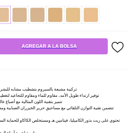
AGREGAR A LA BOLSA
تركيبة مشبعة بالسيروم بتشطيب مشابه للبشرة 
توفير ارتداء طويل الأمد، مقاوم للماء ومقاوم للتجاعيد لتغطي
تتميز بتقنية اللون المثالية مع أصباغ عا
تتضمن تقنية التوازن التلقائي مع مساحيق حرير الخيزران الضبابية وم
تحتوي على زيت بذور الكاميليا، فيتامين هـ ومستخلص الكاكاو للحماية الم
مناسبة لجميع أنواع الب