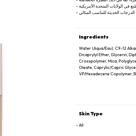
ُنع في الولايات المتحدة الأمريكية
لدرجات الحديثة للتناسب المثالي
Ingredients
Water (Aqua/Eau), C9-12 Alk
Dicaprylyl Ether, Glycerin, D
Crosspolymer, Mica, Polyglyce
Oleate, Caprylic/Capric Glyceri
VP/Hexadecene Copolymer, Bor
Sodium Chloride, Phenoxyethan
Oleic/Linoleic/Linolenic Polyg
Hydroxide, Camellia Sinensis 
Unsaponifiables, Ethyl Linole
Cetyl Alcohol, Phytantriol, Et
Alcohol, Trehalose, Trisodium
Skin Type
Hexylene Glycol, Polyquatern
Triacetin, Tocopherol, Nelumb
All
Contain/Peut Contenir) Titaniu