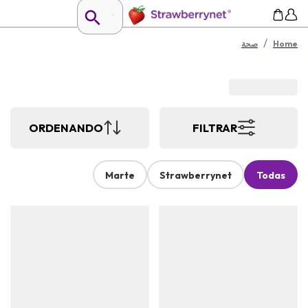
/
Home
صحة
ORDENANDO
FILTRAR
Marte
Strawberrynet
Todas