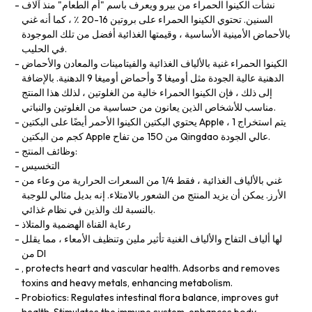
نشأت الكينوا الحمراء من بيرو ويعرف باسم "أم الطعام" منذ آلاف
السنين. تحتوي الكينوا الحمراء على بروتين 16-20 ٪ ، كما أنه غني
بالأحماض الأمينية الأساسية ، وقيمتها الغذائية أفضل من تلك الموجودة
في الحليب.
الكينوا الحمراء غنية بالألياف الغذائية والفيتامينات والمعادن والأحماض
الدهنية عالية الجودة مثل أوميغا 3 وأحماض أوميغا 9 الدهنية. بالإضافة
إلى ذلك ، فإن الكينوا الحمراء خالية من الغلوتين ، لذلك هذا المنتج
مناسب للأشخاص الذين يعانون من حساسية من الغلوتين والنباتي.
يحتوي البكتين الكينوا الأحمر أيضًا على البكتين Apple ، يتم استخراج 1
كجم من البكتين Apple من 150 من تفاح Qingdao عالي الجودة.
وظائف المنتج:
التخسيس
غني بالألياف الغذائية ، فقط 1/4 من السعرات الحرارية من وعاء من
الأرز. يمكن أن يزيد المنتج من الشعور بالامتلاء. إنه بديل مثالي للوجبة
بالنسبة لك والذين في نظام غذائي.
رعاية القناة الهضمية والمتلاذ
لها ألياف التفاح والألياف الغنية تأثير ملين وتنظيف الأمعاء ، مما يقلل
من DI
, protects heart and vascular health. Adsorbs and removes
toxins and heavy metals, enhancing metabolism.
Probiotics: Regulates intestinal flora balance, improves gut
health. Stimulates the immune system, enhances body