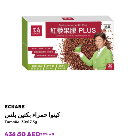
ECKARE
كينوا حمراء بكتين بلس
Tamaño: 30x17.5g
436٫50 AED
39
% off