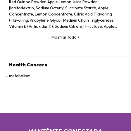
Red Quinoa Powder, Apple Lemon Juice Powder
[Maltodextrin, Sodium Octenyl Succinate Starch, Apple
Concentrate, Lemon Concentrate, Citric Acid, Flavoring
(Flavoring, Propylene Glycol, Medium Chain Triglycerides,
Vitamin E (Antioxidant)), Sodium Citrate], Fructose, Apple
Pectin, Dried Apple Pieces, Guar Gum, Silicon Dioxide, Vitamin
Mostrar todo
>
C, Probiotics (Lactobacillus acidophilus, Lactococcus lactis,
Bifidobacterium bifidum), Konjac Powder.
Health Concern
metabolism