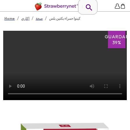
/
/
/
كينوا حمراء بكتين بلس
صحة
إكاري
Home
GUARDAR
39%