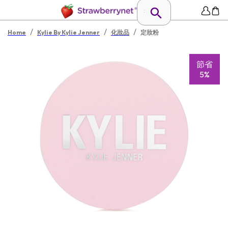
/
/
/
Home
Kylie By Kylie Jenner
化妝品
定妝粉
節省
5%