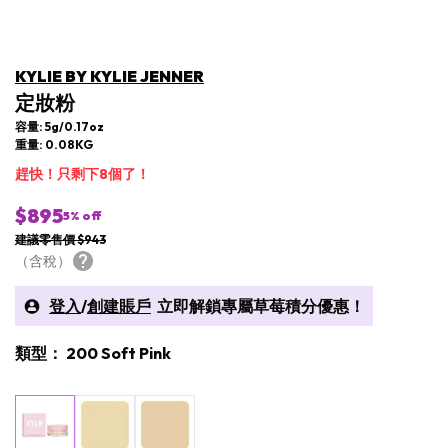
KYLIE BY KYLIE JENNER
定妝粉
容量: 5g/0.17oz
重量: 0.08KG
趕快！只剩下8個了！
$895
5
% off
建議零售價 $943
（含稅）
登入
/
創建賬戶
立即解鎖專屬草莓積分優惠！
類型： 200 Soft Pink