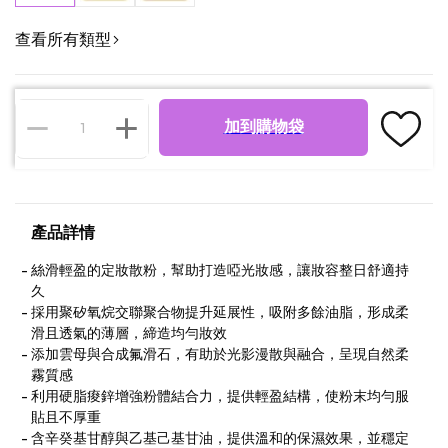
查看所有類型
加到購物袋
產品詳情
絲滑輕盈的定妝散粉，幫助打造啞光妝感，讓妝容整日舒適持
久
採用聚矽氧烷交聯聚合物提升延展性，吸附多餘油脂，形成柔
滑且透氣的薄層，締造均勻妝效
添加雲母與合成氟滑石，有助於光影漫散與融合，呈現自然柔
霧質感
利用硬脂痠鋅增強粉體結合力，提供輕盈結構，使粉末均勻服
貼且不厚重
含辛癸基甘醇與乙基己基甘油，提供溫和的保濕效果，並穩定