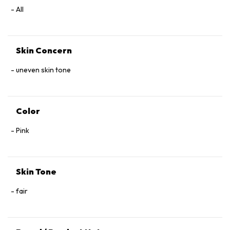
All
Skin Concern
uneven skin tone
Color
Pink
Skin Tone
fair