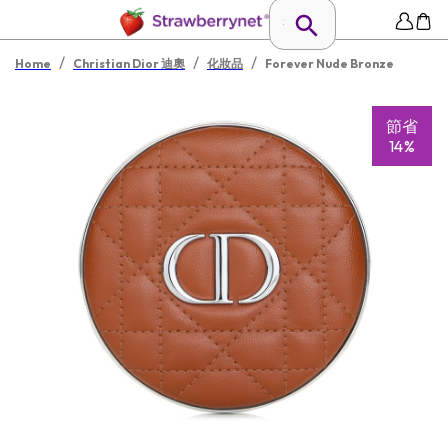
/
/
/
Home
Christian Dior 迪奧
化妝品
Forever Nude Bronze
節省
14%