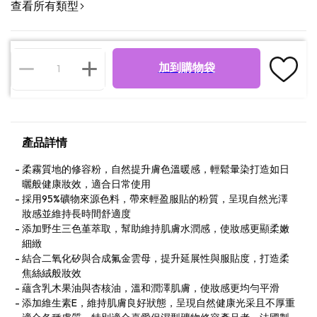
查看所有類型
加到購物袋
產品詳情
柔霧質地的修容粉，自然提升膚色溫暖感，輕鬆暈染打造如日
曬般健康妝效，適合日常使用
採用95%礦物來源色料，帶來輕盈服貼的粉質，呈現自然光澤
妝感並維持長時間舒適度
添加野生三色堇萃取，幫助維持肌膚水潤感，使妝感更顯柔嫩
細緻
結合二氧化矽與合成氟金雲母，提升延展性與服貼度，打造柔
焦絲絨般妝效
蘊含乳木果油與杏核油，溫和潤澤肌膚，使妝感更均勻平滑
添加維生素E，維持肌膚良好狀態，呈現自然健康光采且不厚重