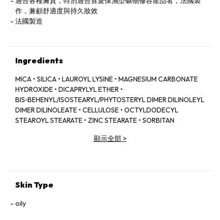
適合各種膚質，特別適合喜愛保濕型礦物修容產品者，法國製
作，兼顧舒適度與持久妝效
法國製造
Ingredients
MICA • SILICA • LAUROYL LYSINE • MAGNESIUM CARBONATE
HYDROXIDE • DICAPRYLYL ETHER •
BIS‑BEHENYL/ISOSTEARYL/PHYTOSTERYL DIMER DILINOLEYL
DIMER DILINOLEATE • CELLULOSE • OCTYLDODECYL
STEAROYL STEARATE • ZINC STEARATE • SORBITAN
SESQUIISOSTEARATE • CAPRYLYL GLYCOL • IRIS FLORENTINA
顯示全部
>
ROOT EXTRACT • PARFUM (FRAGRANCE) • MAGNESIUM
MYRISTATE • ETHYLHEXYLGLYCERIN • SODIUM
DEHYDROACETATE • AQUA (WATER) • ASCORBYL
GLUCOSIDE • COLEUS BARBATIUS ROOT EXTRACT •
ISOEUGENYL ACETATE • TOCOPHEROL • LINALYL ACETATE •
Skin Type
HYALURONIC ACID • CEDRUS ATLANTICA OIL/EXTRACT •
VANILLIN • SODIUM BENZOATE • POTASSIUM SORBATE.
oily
+ / − (MAY CONTAIN):