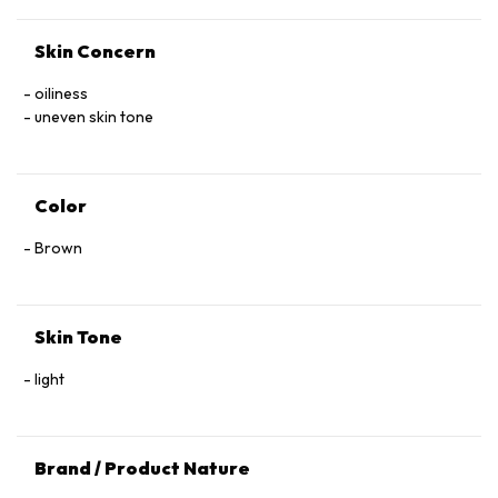
CI 77891 (TITANIUM DIOXIDE) • CI 77491 • CI 77492 • CI 77499
(IRON OXIDES)
Skin Concern
oiliness
uneven skin tone
Color
Brown
Skin Tone
light
Brand / Product Nature