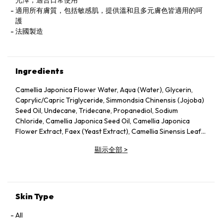
光澤，適合日常使用
適用所有膚質，包括敏感肌，提供溫和且多元膚色皆適用的呵
護
法國製造
Ingredients
Camellia Japonica Flower Water, Aqua (Water), Glycerin,
Caprylic/Capric Triglyceride, Simmondsia Chinensis (Jojoba)
Seed Oil, Undecane, Tridecane, Propanediol, Sodium
Chloride, Camellia Japonica Seed Oil, Camellia Japonica
Flower Extract, Faex (Yeast Extract), Camellia Sinensis Leaf
Extract, Pentylene Glycol, Sodium Citrate, Chlorphenesin,
顯示全部
>
Caprylyl Glycol, Citric Acid, Parfum (Fragrance), Adenosine,
Tocopherol, 1,2‑Hexanediol.
Skin Type
All