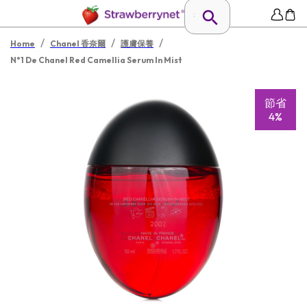
/
/
/
Home
Chanel 香奈爾
護膚保養
N°1 De Chanel Red Camellia Serum In Mist
節省
4%