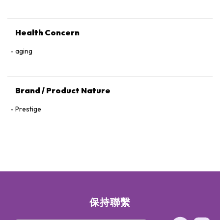
Health Concern
aging
Brand / Product Nature
Prestige
保持聯繫