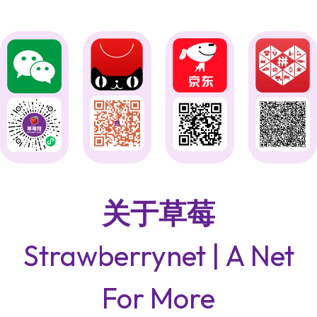
关于草莓
Strawberrynet | A Net
For More