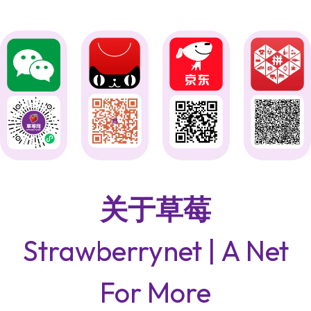
关于草莓
Strawberrynet | A Net
For More