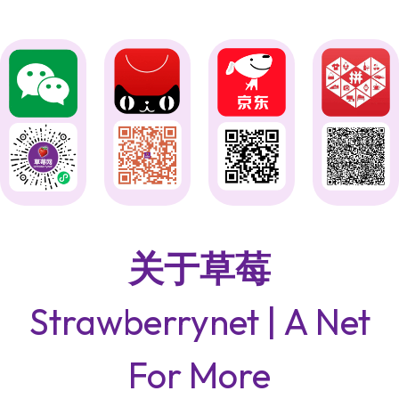
关于草莓
Strawberrynet | A Net
For More