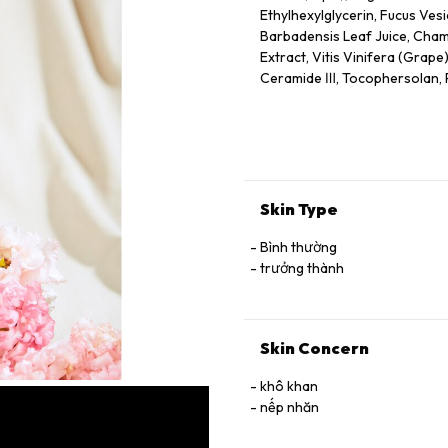
Ethylhexylglycerin, Fucus Vesi
Barbadensis Leaf Juice, Chamo
Extract, Vitis Vinifera (Grape
Ceramide Ⅲ, Tocophersolan, Po
Methylparaben
Skin Type
Bình thường
trưởng thành
Skin Concern
khô khan
nếp nhăn