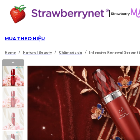
|
MUA THEO HIỆU
/
/
/
Home
Natural Beauty
Chăm sóc da
Intensive Renewal Serum (