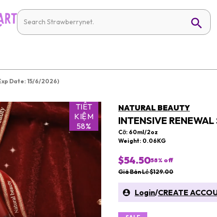
Exp Date: 15/6/2026)
TIẾT
NATURAL BEAUTY
KIỆM
INTENSIVE RENEWAL 
58%
Cỡ: 60ml/2oz
Weight: 0.06KG
$54.50
58
% off
Giá Bán Lẻ $129.00
Login
/
CREATE ACCO