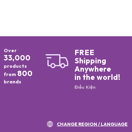
Over
FREE
33,000
Shipping
products
Anywhere
800
from
in the world!
brands
Điều Kiện
CHANGE REGION / LANGUAGE