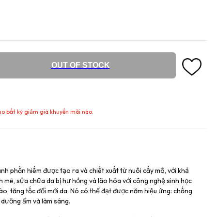
OUT OF STOCK
ho bất kỳ giảm giá khuyến mãi nào.
nh phần hiếm được tạo ra và chiết xuất từ ​​nuôi cấy mô, với khả
h mẽ, sửa chữa da bị hư hỏng và lão hóa với công nghệ sinh học
ế bào, tăng tốc đổi mới da. Nó có thể đạt được năm hiệu ứng: chống
, dưỡng ẩm và làm sáng.