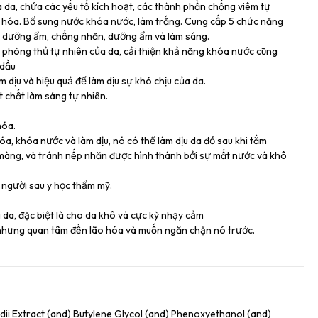
 da, chứa các yếu tố kích hoạt, các thành phần chống viêm tự
y hóa. Bổ sung nước khóa nước, làm trắng. Cung cấp 5 chức năng
 dưỡng ẩm, chống nhăn, dưỡng ẩm và làm sáng.
phòng thủ tự nhiên của da, cải thiện khả năng khóa nước cũng
 dầu
m dịu và hiệu quả để làm dịu sự khó chịu của da.
 chất làm sáng tự nhiên.
hóa.
a, khóa nước và làm dịu, nó có thể làm dịu da đỏ sau khi tắm
màng, và tránh nếp nhăn được hình thành bởi sự mất nước và khô
 người sau y học thẩm mỹ.
i da, đặc biệt là cho da khô và cực kỳ nhạy cảm
nhưng quan tâm đến lão hóa và muốn ngăn chặn nó trước.
ii Extract (and) Butylene Glycol (and) Phenoxyethanol (and)