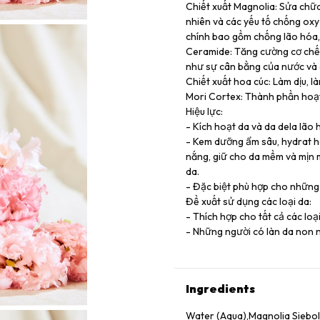
Chiết xuất Magnolia: Sửa chữa
nhiên và các yếu tố chống ox
chính bao gồm chống lão hóa,
Ceramide: Tăng cường cơ chế 
như sự cân bằng của nước và
Chiết xuất hoa cúc: Làm dịu, là
Mori Cortex: Thành phần hoạt
Hiệu lực:
- Kích hoạt da và da dela lão 
- Kem dưỡng ẩm sâu, hydrat hó
nắng, giữ cho da mềm và mịn 
da.
- Đặc biệt phù hợp cho những
Đề xuất sử dụng các loại da:
- Thích hợp cho tất cả các loạ
- Những người có làn da non 
Ingredients
Water (Aqua),Magnolia Siebold