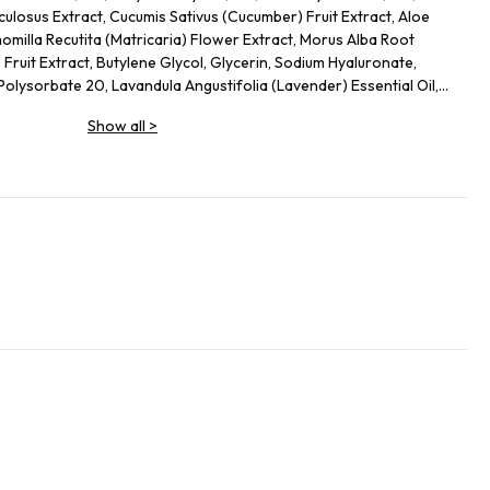
culosus Extract, Cucumis Sativus (Cucumber) Fruit Extract, Aloe
milla Recutita (Matricaria) Flower Extract, Morus Alba Root
) Fruit Extract, Butylene Glycol, Glycerin, Sodium Hyaluronate,
lysorbate 20, Lavandula Angustifolia (Lavender) Essential Oil,
Show all
>