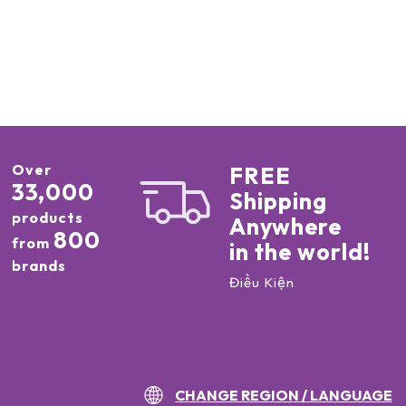
Over
FREE
33,000
Shipping
products
Anywhere
800
from
in the world!
brands
Điều Kiện
CHANGE REGION / LANGUAGE