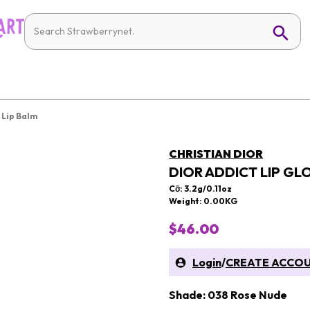
 Lip Balm
CHRISTIAN DIOR
DIOR ADDICT LIP GL
Cỡ: 3.2g/0.11oz
Weight: 0.00KG
$46.00
Login
/
CREATE ACCO
Shade: 038 Rose Nude