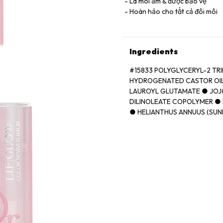
Lá môi ẩm & được bảo vệ
Hoàn hảo cho tất cả đôi môi
Ingredients
#15833 POLYGLYCERYL-2 TR
HYDROGENATED CASTOR OIL
LAUROYL GLUTAMATE ● JOJ
DILINOLEATE COPOLYMER ● 
● HELIANTHUS ANNUUS (SUN
● ORYZA SATIVA (RICE) BRA
(FRAGRANCE) ● BUTYROSPER
AVIUM (SWEET CHERRY) SEE
FLUORPHLOGOPITE ● TRIME
VANILLIN ● ASCORBYL PALM
[+/- CI 77891 (TITANIUM DIOX
(RED 21) ● CI 15850 (RED 7)]