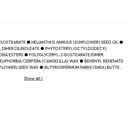
IISOSTEARATE ● HELIANTHUS ANNUUS (SUNFLOWER) SEED OIL ●
 DIMER DILINOLEATE ● PHYTOSTERYL/OCTYLDODECYL
OBA ESTERS ● POLYGLYCERYL-2 ISOSTEARATE/DIMER
EUPHORBIA CERIFERA (CANDELILLA) WAX ● BEHENYL BEHENATE
FLOWER) SEED WAX ● BUTYROSPERMUM PARKII (SHEA) BUTTER
N WAX ● CAPRYLIC/CAPRIC TRIGLYCERIDE ● PARFUM
Show all
>
MUM PARKII (SHEA) BUTTER UNSAPONIFIABLES ● PRUNUS
D OIL ● DIISOSTEARYL MALATE ● SYNTHETIC
THYLOLPROPANE TRIISOSTEARATE ● TOCOPHEROL ● ETHYL
ITATE ● UNDARIA PINNATIFIDA EXTRACT ● PROPYL GALLATE ●
IDE) ● CI 77491, CI 77492, CI 77499 (IRON OXIDES) ● CI 45380