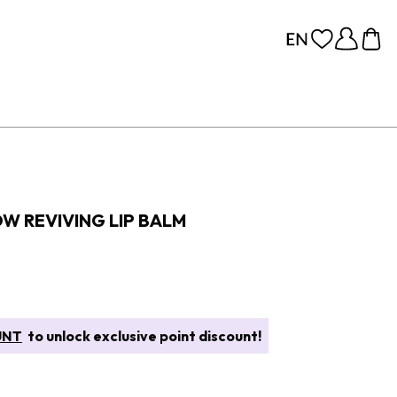
OW REVIVING LIP BALM
UNT
to unlock exclusive point discount!