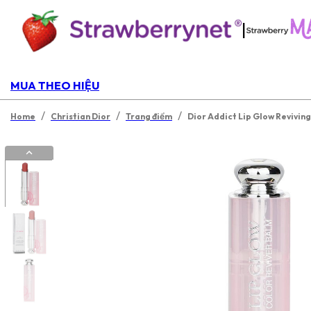
|
MUA THEO HIỆU
/
/
/
Home
Christian Dior
Trang điểm
Dior Addict Lip Glow Reviving