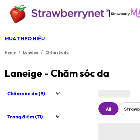
|
MUA THEO HIỆU
/
/
Home
Laneige
Chăm sóc da
Laneige - Chăm sóc da
Chăm sóc da (9)
All
Strawb
Trang điểm (11)