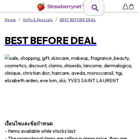
/
/
Home
Gifts & Specials
BEST BEFORE DEAL
BEST BEFORE DEAL
เงื่อนไขและข้อกำหนด
-
Items available while stocks last.
-
The promotional items are selling in green price, they are