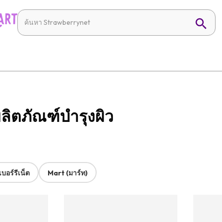
ิตภัณฑ์บำรุงผิว
บอร์รีเน็ต
Mart (มาร์ท)