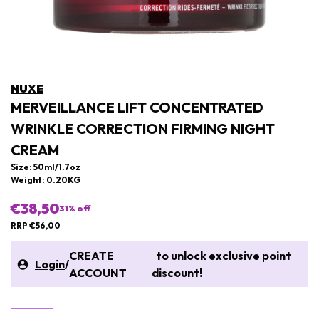
NUXE
MERVEILLANCE LIFT CONCENTRATED
WRINKLE CORRECTION FIRMING NIGHT
CREAM
Size: 50ml/1.7oz
Weight: 0.20KG
€38,50
31
% off
RRP €56,00
CREATE
to unlock exclusive point
Login
/
ACCOUNT
discount!