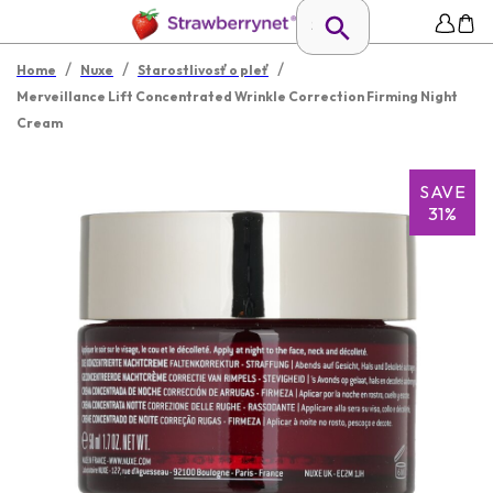
/
/
/
Home
Nuxe
Starostlivosť o pleť
Merveillance Lift Concentrated Wrinkle Correction Firming Night
Cream
SAVE
31%