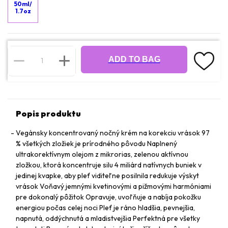
50ml/
1.7oz
ADD TO BAG
Popis produktu
Vegánsky koncentrovaný nočný krém na korekciu vrások 97
% všetkých zložiek je prírodného pôvodu Naplnený
ultrakorektívnym olejom z mikrorias, zelenou aktívnou
zložkou, ktorá koncentruje silu 4 miliárd natívnych buniek v
jedinej kvapke, aby pleť viditeľne posilnila redukuje výskyt
vrások Voňavý jemnými kvetinovými a pižmovými harmóniami
pre dokonalý pôžitok Opravuje, uvoľňuje a nabíja pokožku
energiou počas celej noci Pleť je ráno hladšia, pevnejšia,
napnutá, oddýchnutá a mladistvejšia Perfektná pre všetky