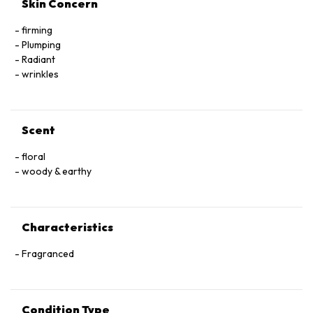
Skin Concern
firming
Plumping
Radiant
wrinkles
Scent
floral
woody & earthy
Characteristics
Fragranced
Condition Type