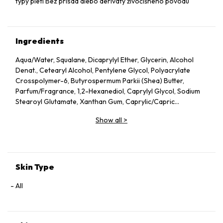
typy pleti Bez prísad alebo deriváty živočíšneho pôvodu
Ingredients
Aqua/Water, Squalane, Dicaprylyl Ether, Glycerin, Alcohol
Denat., Cetearyl Alcohol, Pentylene Glycol, Polyacrylate
Crosspolymer-6, Butyrospermum Parkii (Shea) Butter,
Parfum/Fragrance, 1,2-Hexanediol, Caprylyl Glycol, Sodium
Stearoyl Glutamate, Xanthan Gum, Caprylic/Capric
Triglyceride, Helianthus Annuus (Sunflower) Seed Oil, Althaea
Show all
>
Officinalis Root Extract, Citric Acid, Undaria Pinnatifida
Extract, Benzyl Alcohol, Chlorella Vulgaris Extract,
Tocopherol, Dehydroacetic Acid, Rosmarinus Officinalis
(Rosemary) Leaf Extract, Linalool, Alpha-Isomethyl Ionone,
Geraniol, Citronellol, Limonene.
Skin Type
All