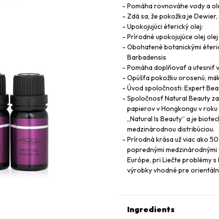
Pomáha rovnováhe vody a ole
Zdá sa, že pokožka je Dewier,
Upokojujúci éterický olej:
Prírodné upokojujúce olej ole
Obohatené botanickými éterick
Barbadensis
Pomáha doplňovať a utesniť vl
Opúšťa pokožku orosenú, mäk
Úvod spoločnosti: Expert Beau
Spoločnosť Natural Beauty za
papierov v Hongkongu v roku 20
„Natural Is Beauty“ a je biot
medzinárodnou distribúciou.
Prírodná krása už viac ako 50
poprednými medzinárodnými t
Európe, pri Liečte problémy s
výrobky vhodné pre orientál
Ingredients