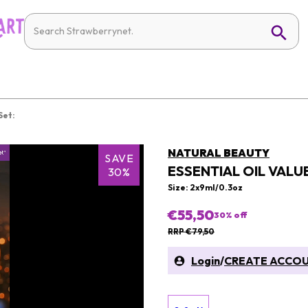
Set:
NATURAL BEAUTY
SAVE
ESSENTIAL OIL VALUE
30%
Size: 2x9ml/0.3oz
€55,50
30
% off
RRP €79,50
Login
/
CREATE ACCO