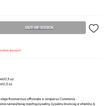
OUT OF STOCK
omotion discount.
 ml/0,3 oz
ml/0,3 oz
 oleje Rosmarinus officinalis a Juniperus Communis
ná nenasýtenej mastnej kyseliny, kyseliny linolovej a vitamínu A