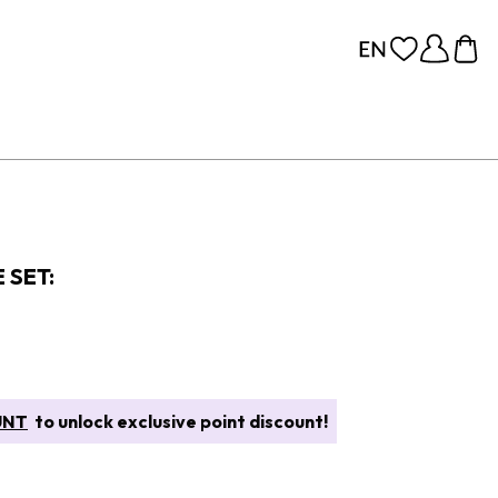
 SET:
UNT
to unlock exclusive point discount!