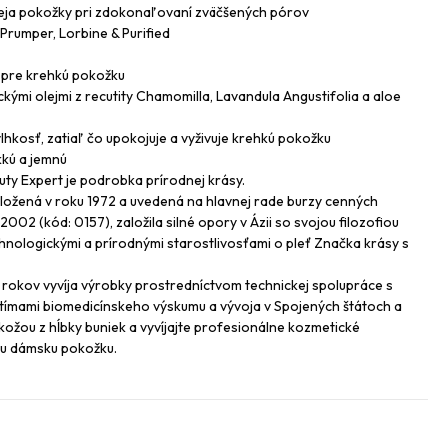
ja pokožky pri zdokonaľovaní zväčšených pórov
 Prumper, Lorbine & Purified
j pre krehkú pokožku
ými olejmi z recutity Chamomilla, Lavandula Angustifolia a aloe
hkosť, zatiaľ čo upokojuje a vyživuje krehkú pokožku
kú a jemnú
ty Expert je podrobka prírodnej krásy.
ložená v roku 1972 a uvedená na hlavnej rade burzy cenných
02 (kód: 0157), založila silné opory v Ázii so svojou filozofiou
echnologickými a prírodnými starostlivosťami o pleť Značka krásy s
 rokov vyvíja výrobky prostredníctvom technickej spolupráce s
ímami biomedicínskeho výskumu a vývoja v Spojených štátoch a
 kožou z hĺbky buniek a vyvíjajte profesionálne kozmetické
nu dámsku pokožku.