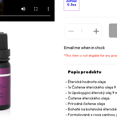
2x9ml/
0.3oz
Email me when in stock
*
This item is not eligible for any pr
Popis produktu
Éterická hodnota oleja:
1x Čistenie éterického oleja 9
1x Upokojujúci éterický olej 9 
Čistenie éterického oleja:
Prírodné čistenie oleja
Bohaté na botanické éterické
Formulované s rosa canínou, pl