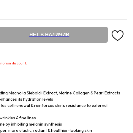
НЕТ В НАЛИЧИИ
omotion discount.
luding Magnolia Sieboldii Extract, Marine Collagen & Pearl Extracts
enhances its hydration levels
es cell renewal & reinforces skin's resistance to external
rinkles & fine lines
ne by inhibiting melanin synthesis
per, more elastic, radiant & healthier-looking skin