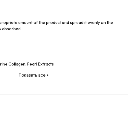
propriate amount of the product and spread it evenly on the
ly absorbed.
rine Collagen, Pearl Extracts
Показать все
>