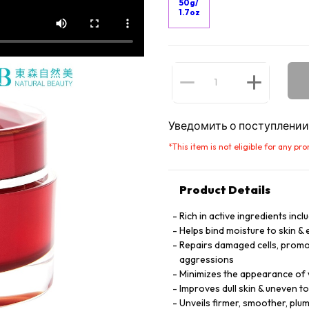
50g/
1.7oz
Уведомить о поступлении
*
This item is not eligible for any pr
Product Details
Rich in active ingredients inc
Helps bind moisture to skin & 
Repairs damaged cells, promot
aggressions
Minimizes the appearance of w
Improves dull skin & uneven to
Unveils firmer, smoother, plum