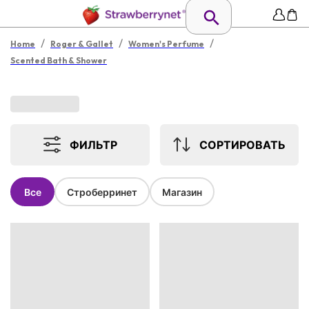
/
/
/
Home
Roger & Gallet
Women's Perfume
Scented Bath & Shower
ФИЛЬТР
СОРТИРОВАТЬ
Все
Строберринет
Магазин