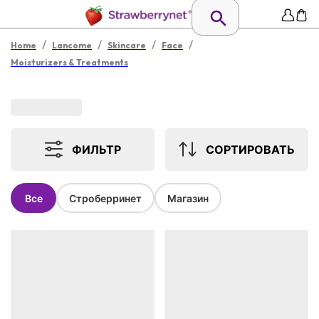
/
/
/
/
Home
Lancome
Skincare
Face
Moisturizers & Treatments
ФИЛЬТР
СОРТИРОВАТЬ
Все
Строберринет
Магазин