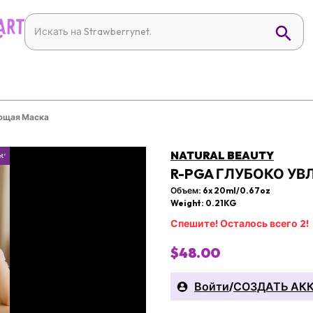
ющая Маска
NATURAL BEAUTY
R-PGA ГЛУБОКО 
Объем: 6x 20ml/0.67oz
Weight: 0.21KG
Спешите! Осталось всего 2!
$48.00
Войти
/
СОЗДАТЬ АК