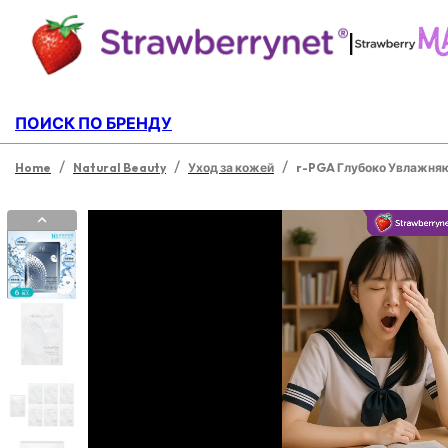
|
ПОИСК ПО БРЕНДУ
/
/
/
Home
Natural Beauty
Уход за кожей
r-PGA Глубоко Увлажня