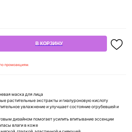
В КОРЗИНУ
 по промоакциям.
евая маска для лица
ные растительные экстракты и гиалуроновую кислоту
лительное увлажнение и улучшает состояние огрубевшей и
отовым дизайном помогает усилить впитывание эссенции
апасы влаги в коже
мягкой, гладкой, эластичной и сияющей