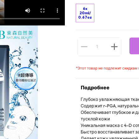
6x
20ml/
0.67oz
*
Этот товар не подлежит скидкам
Подробнее
Глубоко увлажняющая ткан
Содержит r-PGA, натураль
Обеспечивает глубокое и д
тусклой кожи
Уникальная маска с 4-D с
Быстро восстанавливает з
Делает кожу увлажненной, 