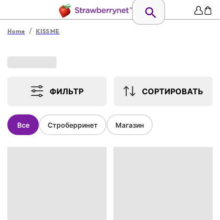
/
Home
KISS ME
ФИЛЬТР
СОРТИРОВАТЬ
Все
Строберринет
Магазин