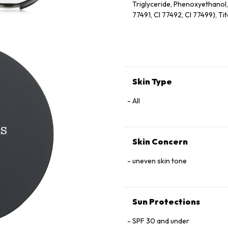
Triglyceride, Phenoxyethanol,
77491, CI 77492, CI 77499), Ti
Skin Type
All
Skin Concern
uneven skin tone
Sun Protections
SPF 30 and under