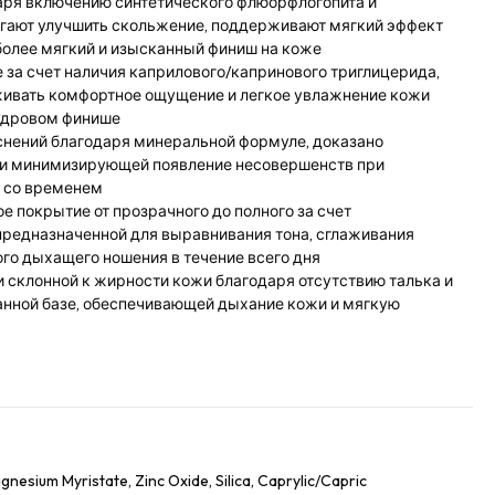
аря включению синтетического флюорфлогопита и
гают улучшить скольжение, поддерживают мягкий эффект
более мягкий и изысканный финиш на коже
за счет наличия каприлового/капринового триглицерида,
ивать комфортное ощущение и легкое увлажнение кожи
удровом финише
нений благодаря минеральной формуле, доказано
 и минимизирующей появление несовершенств при
 со временем
 покрытие от прозрачного до полного за счет
предназначенной для выравнивания тона, сглаживания
го дыхащего ношения в течение всего дня
 склонной к жирности кожи благодаря отсутствию талька и
нной базе, обеспечивающей дыхание кожи и мягкую
nesium Myristate, Zinc Oxide, Silica, Caprylic/Capric