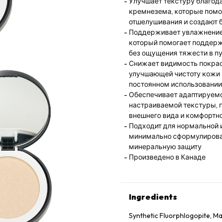
Улучшает текстуру благод
кремнезема, которые помо
отшелушивания и создают 
Поддерживает увлажнение 
который помогает поддерж
без ощущения тяжести в п
Снижает видимость покрас
улучшающей чистоту кожи
постоянном использовании
Обеспечивает адаптируемое
настраиваемой текстуры, 
внешнего вида и комфортно
Подходит для нормальной и
минимально сформулирова
минеральную защиту
Произведено в Канаде
Ingredients
Synthetic Fluorphlogopite, Mag