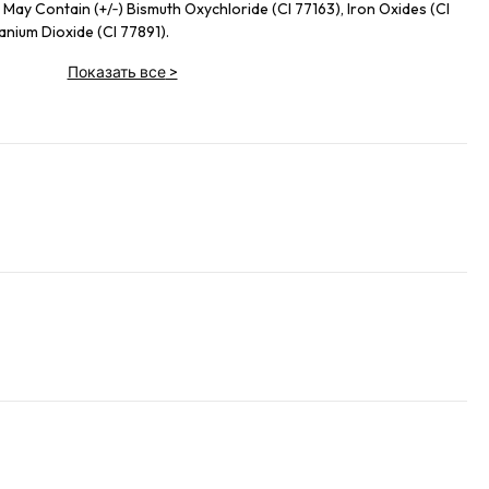
 May Contain (+/‑) Bismuth Oxychloride (CI 77163), Iron Oxides (CI
tanium Dioxide (CI 77891).
Показать все
>