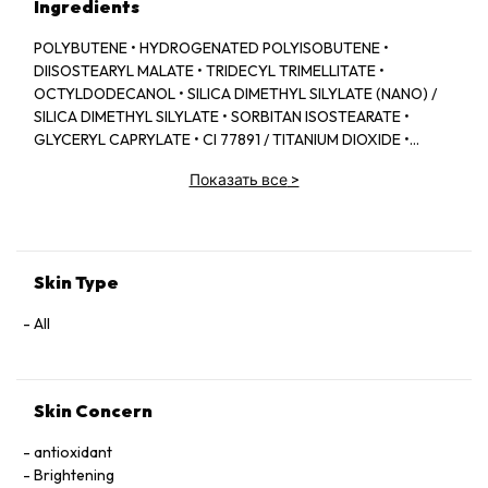
Ingredients
POLYBUTENE • HYDROGENATED POLYISOBUTENE •
DIISOSTEARYL MALATE • TRIDECYL TRIMELLITATE •
OCTYLDODECANOL • SILICA DIMETHYL SILYLATE (NANO) /
SILICA DIMETHYL SILYLATE • SORBITAN ISOSTEARATE •
GLYCERYL CAPRYLATE • CI 77891 / TITANIUM DIOXIDE •
POLYGLYCERYL‑2 TRIISOSTEARATE • PARFUM / FRAGRANCE •
Показать все
>
METHYL NICOTINATE • TOCOPHERYL ACETATE • CI 77492 /
IRON OXIDES • CI 19140 / YELLOW 5 LAKE • CI 15850 / RED 7
LAKE • DEHYDROACETIC ACID • POLYGLYCERYL‑2
DIISOSTEARATE • ZINGIBER OFFICINALE ROOT OIL / GINGER
ROOT OIL • CANOLA OIL • CAPSICUM FRUTESCENS FRUIT
Skin Type
EXTRACT • CI 77499 / IRON OXIDES • CAPRYLIC/CAPRIC
TRIGLYCERIDE • COLOPHONIUM / ROSIN / COLOPHANE •
All
HYALURONIC ACID • PANTHENOL • FICUS CARICA FRUIT
EXTRACT / FIG FRUIT EXTRACT
Skin Concern
antioxidant
Brightening