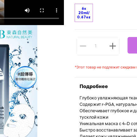
6x
20ml/
0.67oz
*
Этот товар не подлежит скидкам
Подробнее
Глубоко увлажняющая ткан
Содержит r-PGA, натураль
Обеспечивает глубокое и д
тусклой кожи
Уникальная маска с 4-D с
Быстро восстанавливает з
Делает кожу увлажненной, 