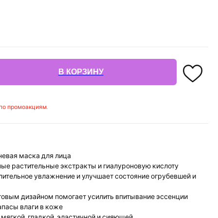
В КОРЗИНУ
 по промоакциям.
евая маска для лица
ные растительные экстракты и гиалуроновую кислоту
лительное увлажнение и улучшает состояние огрубевшей и
отовым дизайном помогает усилить впитывание эссенции
апасы влаги в коже
мягкой, гладкой, эластичной и сияющей