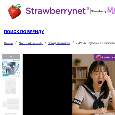
|
ПОИСК ПО БРЕНДУ
/
/
/
Home
Natural Beauty
Уход за кожей
r-PGA Глубоко Увлажня