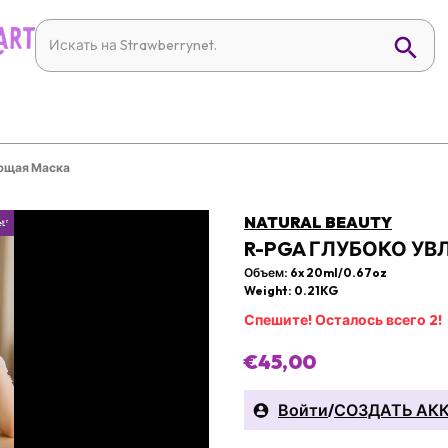
ющая Маска
NATURAL BEAUTY
R-PGA ГЛУБОКО 
Объем: 6x 20ml/0.67oz
Weight: 0.21KG
Спешите! Осталось всего 2!
€45,00
Войти
/
СОЗДАТЬ АК