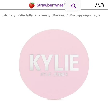
/
/
/
Home
Kylie By Kylie Jenner
Макияж
Фиксирующая пудра