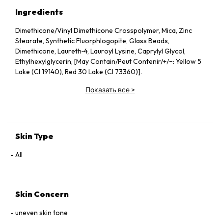
Ingredients
Dimethicone/Vinyl Dimethicone Crosspolymer, Mica, Zinc
Stearate, Synthetic Fluorphlogopite, Glass Beads,
Dimethicone, Laureth‑4, Lauroyl Lysine, Caprylyl Glycol,
Ethylhexylglycerin, [May Contain/Peut Contenir/+/−: Yellow 5
Lake (CI 19140), Red 30 Lake (CI 73360)].
Показать все
>
Skin Type
All
Skin Concern
uneven skin tone