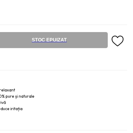
STOC EPUIZAT
 relaxant
% pure și naturale
tivă
duce iritația