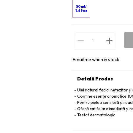
50ml/
1.69oz
Email me when in stock
Detalii Produs
Ulei natural facial netezitor și
Conține esențe aromatice 100
Pentru pielea sensibilă și reac
Oferă catifelare imediată și re
Testat dermatologic