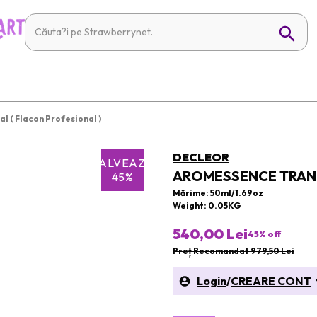
 ( Flacon Profesional )
DECLEOR
SALVEAZĂ
AROMESSENCE TRAND
45%
Mărime: 50ml/1.69oz
Weight: 0.05KG
540,00 Lei
45
% off
Preț Recomandat 979,50 Lei
Login
/
CREARE CONT
t