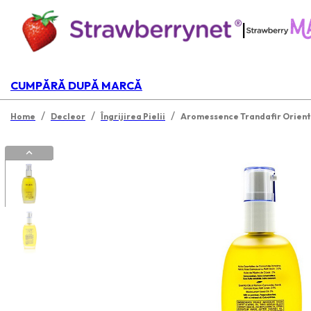
|
CUMPĂRĂ DUPĂ MARCĂ
/
/
/
Home
Decleor
Îngrijirea Pielii
Aromessence Trandafir Oriental