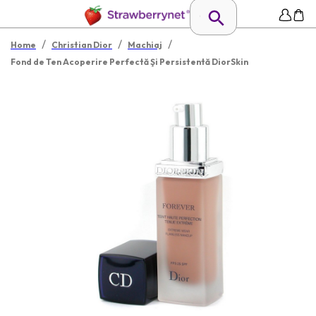
/
/
/
Home
Christian Dior
Machiaj
Fond de Ten Acoperire Perfectă Şi Persistentă DiorSkin