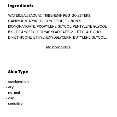
Ingredients
WATER/EAU (AQUA), TRIBEHENIN PEG-20 ESTERS,
CAPRYLIC/CAPRIC TRIGLYCERIDE, ISONONYL
ISONONANOATE, PROPYLENE GLYCOL, PENTYLENE GLYCOL,
BIS- DIGLYCERYL POLYACYLADIPATE-2, CETYL ALCOHOL,
DIMETHICONE, ETHYLHEXYLGLYCERIN, BUTYLENE GLYCOL,
ACRYLATES/C10-30 ALKYL ACRYLATE CROSSPOLYMER,
Mostrar tudo
>
TRIETHANOLAMINE, CYCLOPENTASILOXANE, GLYCERIN,
FRAGRANCE(PARFUM), CYCLOHEXASILOXANE, SODIUM
POLYSTYRENE SULFONATE, BETAINE, SORGHUM BICOLOR
STALK JUNICE (SORGHUM VULGANE EXTRACT), DISODIUM
EDTA, ZEA MAYS (CORN) KERNEL EXTRACT, PECTIN, BENZYL
Skin Type
SALICYLATE, SUCROSE, LINALOOL, HEXYL CINNAMAL,
METHYLSILANOL MANNURONATE, XANTHAN GUM,
combination
HYDROXYCITRONELLAL, GLYCERYL ACRYLATE/ACRYLIC ACID
dry
COPOLYMER, SODIUM CHLORIDE, ALPHA-ISOMETHYL
normal
IONONE, CAPRYLOYL GLYCINE, COUMARIN, CITRONELLOL,
oily
SODIUM HYALURONATE, POTASSIUM SORBATE, SODIUM
sensitive
BENZOATE, GERANIOL, EUGENOL, LIMONENE, GLUCOSE,
SORBIC ACID, POTASSIUM CHLORIDE, CALCIUM CHLORIDE,