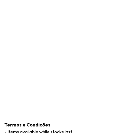
Termos e Condições
-
Items available while stocks last.