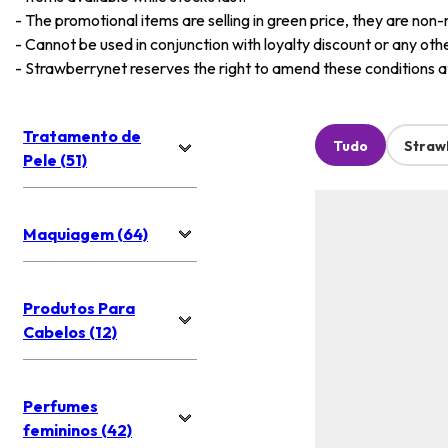
-
The promotional items are selling in green price, they are non-
-
Cannot be used in conjunction with loyalty discount or any oth
-
Strawberrynet reserves the right to amend these conditions at 
Tratamento de
Tudo
Straw
Pele (51)
Maquiagem (64)
Produtos Para
Cabelos (12)
Perfumes
femininos (42)